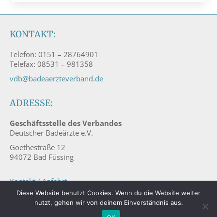
KONTAKT:
Telefon: 0151 – 28764901
Telefax: 08531 – 981358
vdb@badeaerzteverband.de
ADRESSE:
Geschäftsstelle des Verbandes
Deutscher Badeärzte e.V.
Goethestraße 12
94072 Bad Füssing
Kontakt / Anfahrt
Diese Website benutzt Cookies. Wenn du die Website weiter
Impressum
nutzt, gehen wir von deinem Einverständnis aus.
Datenschutz